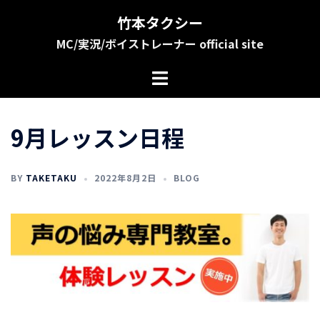
コ
竹本タクシー
ン
MC/実況/ボイストレーナー official site
テ
ン
ツ
へ
ス
9月レッスン日程
キ
ッ
プ
BY
TAKETAKU
2022年8月2日
BLOG