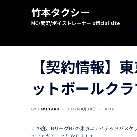
コ
竹本タクシー
ン
テ
MC/実況/ボイストレーナー official site
ン
ツ
へ
ス
キ
【契約情報】東
ッ
プ
ットボールクラ
BY
TAKETAKU
2022年8月14日
BLOG
この度、BリーグB3の東京ユナイテッドバスケ
ていただくことになりました。