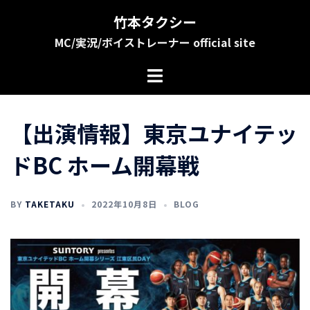
コ
竹本タクシー
ン
MC/実況/ボイストレーナー official site
テ
ン
ツ
へ
ス
【出演情報】東京ユナイテッ
キ
ッ
ドBC ホーム開幕戦
プ
BY
TAKETAKU
2022年10月8日
BLOG