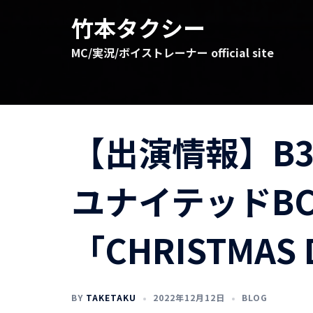
コ
竹本タクシー
ン
テ
MC/実況/ボイストレーナー official site
ン
ツ
へ
ス
キ
【出演情報】B3リ
ッ
プ
ユナイテッドB
「CHRISTMAS
BY
TAKETAKU
2022年12月12日
BLOG