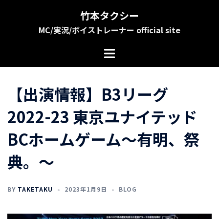
コ
竹本タクシー
ン
MC/実況/ボイストレーナー official site
テ
ン
ツ
へ
ス
【出演情報】B3リーグ
キ
ッ
2022-23 東京ユナイテッド
プ
BCホームゲーム～有明、祭
典。～
BY
TAKETAKU
2023年1月9日
BLOG