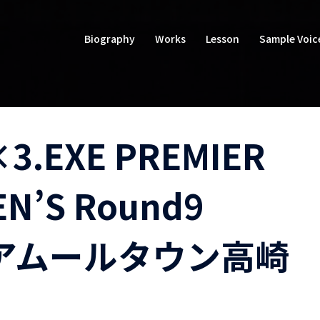
Biography
Works
Lesson
Sample Voic
EXE PREMIER
EN’S Round9
by アムールタウン高崎