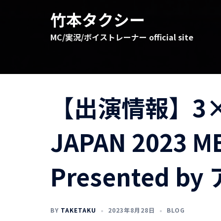
コ
竹本タクシー
ン
テ
MC/実況/ボイストレーナー official site
ン
ツ
へ
ス
キ
【出演情報】3×3.
ッ
プ
JAPAN 2023 M
Presented 
BY
TAKETAKU
2023年8月28日
BLOG