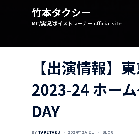
コ
竹本タクシー
ン
テ
MC/実況/ボイストレーナー official site
ン
ツ
へ
ス
キ
【出演情報】東
ッ
プ
2023-24 ホー
DAY
BY
TAKETAKU
2024年2月2日
BLOG