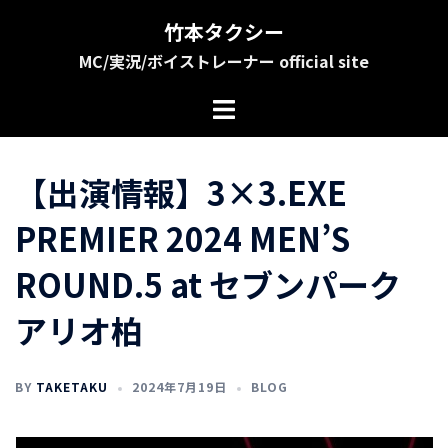
コ
竹本タクシー
ン
MC/実況/ボイストレーナー official site
テ
ン
ツ
へ
ス
【出演情報】3×3.EXE
キ
ッ
PREMIER 2024 MEN’S
プ
ROUND.5 at セブンパーク
アリオ柏
BY
TAKETAKU
2024年7月19日
BLOG