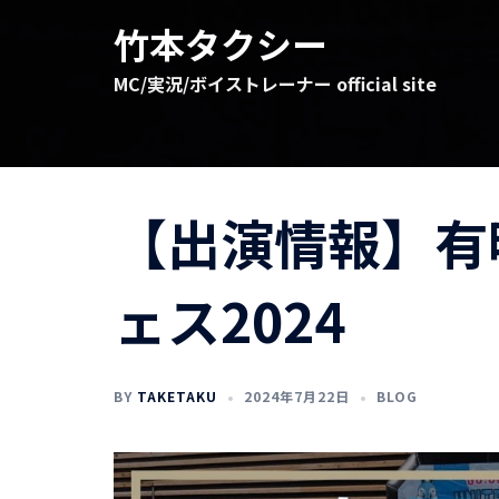
コ
竹本タクシー
ン
テ
MC/実況/ボイストレーナー official site
ン
ツ
へ
ス
キ
【出演情報】有
ッ
プ
ェス2024
BY
TAKETAKU
2024年7月22日
BLOG