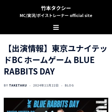
コ
竹本タクシー
ン
MC/実況/ボイストレーナー official site
テ
ン
ツ
へ
ス
【出演情報】東京ユナイテッ
キ
ッ
ドBC ホームゲーム BLUE
プ
RABBITS DAY
BY
TAKETAKU
2024年11月22日
BLOG