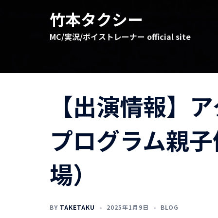
コ
竹本タクシー
ン
テ
MC/実況/ボイストレーナー official site
ン
ツ
へ
ス
キ
【出演情報】ア
ッ
プ
プログラム親子
場）
BY
TAKETAKU
2025年1月9日
BLOG