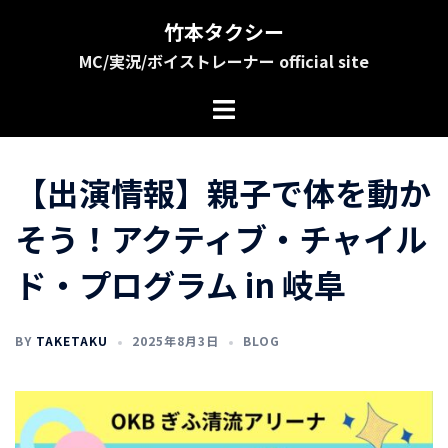
コ
竹本タクシー
ン
MC/実況/ボイストレーナー official site
テ
ン
ツ
へ
ス
【出演情報】親子で体を動か
キ
ッ
そう！アクティブ・チャイル
プ
ド・プログラム in 岐阜
BY
TAKETAKU
2025年8月3日
BLOG