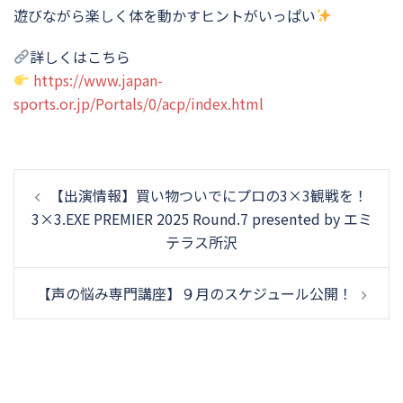
遊びながら楽しく体を動かすヒントがいっぱい
詳しくはこちら
https://www.japan-
sports.or.jp/Portals/0/acp/index.html
投
【出演情報】買い物ついでにプロの3×3観戦を！
稿
3×3.EXE PREMIER 2025 Round.7 presented by エミ
ナ
テラス所沢
ビ
ゲ
【声の悩み専門講座】９月のスケジュール公開！
ー
シ
ョ
ン