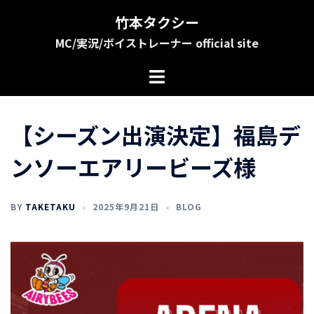
コ
竹本タクシー
ン
MC/実況/ボイストレーナー official site
テ
ン
ツ
へ
ス
【シーズン出演決定】福島デ
キ
ッ
ンソーエアリービーズ様
プ
BY
TAKETAKU
2025年9月21日
BLOG