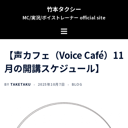
コ
竹本タクシー
ン
MC/実況/ボイストレーナー official site
テ
ン
ツ
へ
ス
【声カフェ（Voice Café）11
キ
ッ
月の開講スケジュール】
プ
BY
TAKETAKU
2025年10月7日
BLOG