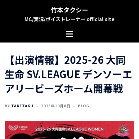
コ
竹本タクシー
ン
MC/実況/ボイストレーナー official site
テ
ン
ツ
へ
ス
【出演情報】2025-26 大同
キ
ッ
生命 SV.LEAGUE デンソーエ
プ
アリービーズホーム開幕戦
BY
TAKETAKU
2025年10月8日
BLOG