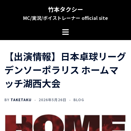
コ
竹本タクシー
ン
MC/実況/ボイストレーナー official site
テ
ン
ツ
へ
ス
【出演情報】日本卓球リーグ
キ
ッ
デンソーポラリス ホームマ
プ
ッチ湖西大会
BY
TAKETAKU
2026年5月26日
BLOG