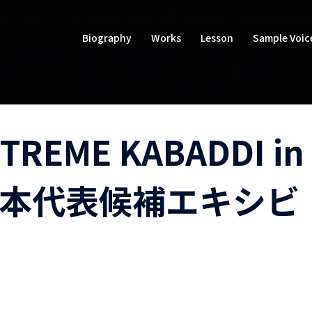
Biography
Works
Lesson
Sample Voic
EME KABADDI in
日本代表候補エキシビ