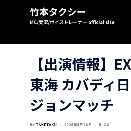
コ
竹本タクシー
ン
テ
MC/実況/ボイストレーナー official site
ン
ツ
へ
ス
キ
【出演情報】EXTR
ッ
プ
東海 カバディ
ジョンマッチ
BY
TAKETAKU
2026年5月28日
BLOG